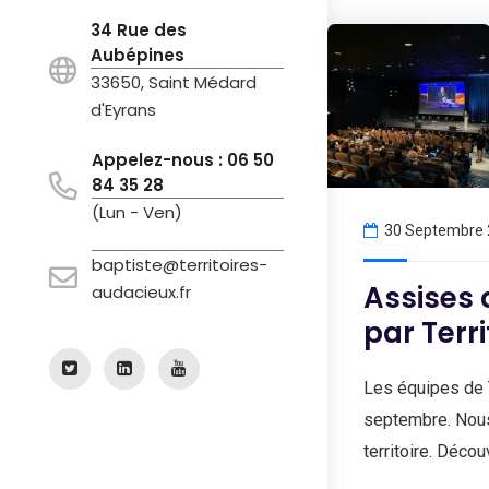
34 Rue des
Aubépines
33650, Saint Médard
d'Eyrans
Appelez-nous : 06 50
84 35 28
(Lun - Ven)
30 Septembre
baptiste@territoires-
Assises 
audacieux.fr
par Terr
Les équipes de T
septembre. Nous 
territoire. Déco