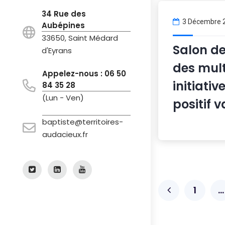
34 Rue des
3 Décembre 
Aubépines
33650, Saint Médard
Salon de
d'Eyrans
des mult
Appelez-nous : 06 50
initiati
84 35 28
(Lun - Ven)
positif v
baptiste@territoires-
audacieux.fr
1
…