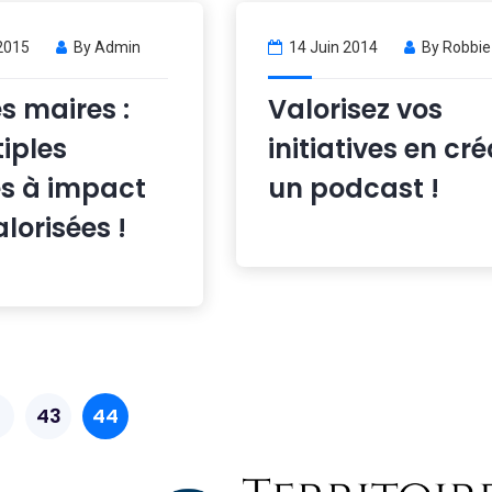
2015
By
Admin
14 Juin 2014
By
Robbie
s maires :
Valorisez vos
iples
initiatives en cr
ves à impact
un podcast !
alorisées !
43
44